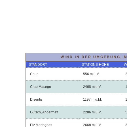
WIND IN DER UMGEBUNG, M
STANDORT
STATIONS-HÖHE
W
Chur
556 m.ü.M.
Crap Masegn
2468 m.ü.M.
Disentis
1197 m.ü.M.
Gütsch, Andermatt
2286 m.ü.M.
Piz Martegnas
2668 m.ü.M.