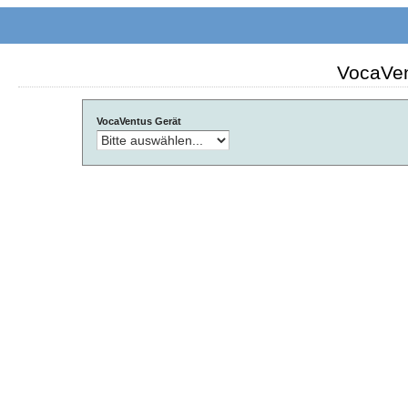
VocaVen
VocaVentus Gerät